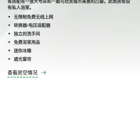
客房配有一张大号床和一扇可欣赏城市美景的凸窗。此类房型设
有私人浴室。
无限制免费无线上网
转换器/电压适配器
独立的洗手间
免费浴室用品
迷你冰箱
遮光窗帘
查看房空情况
Slide 2 of 3.
房间间