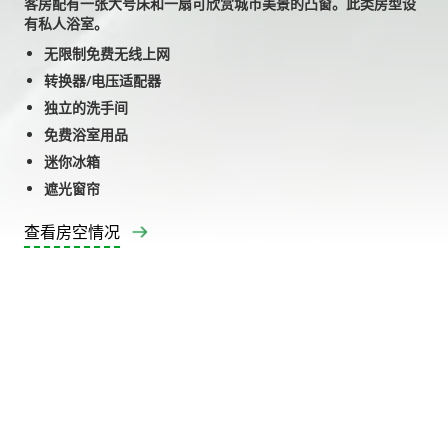
客房配有一张大号床和一扇可欣赏城市美景的凸窗。此类房型设
有私人浴室。
无限制免费无线上网
转换器/电压适配器
独立的洗手间
免费浴室用品
迷你冰箱
遮光窗帘
查看房空情况
Slide 2 of 3.
房间间